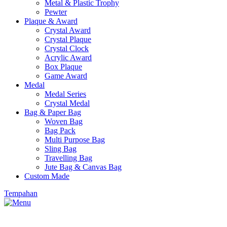
Metal & Plastic Trophy
Pewter
Plaque & Award
Crystal Award
Crystal Plaque
Crystal Clock
Acrylic Award
Box Plaque
Game Award
Medal
Medal Series
Crystal Medal
Bag & Paper Bag
Woven Bag
Bag Pack
Multi Purpose Bag
Sling Bag
Travelling Bag
Jute Bag & Canvas Bag
Custom Made
Tempahan