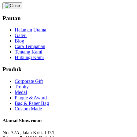
Pautan
Halaman Utama
Galeri
Blog
Cara Tempahan
Tentang Kami
Hubungi Kami
Produk
Corporate Gift
Trophy
Medal
Plaque & Award
Bag & Paper Bag
Custom Made
Alamat Showroom
No. 32A, Jalan Kristal J7/J,