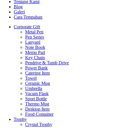
Tentang Kami
Blog
Galeri
Cara Tempahan
Corporate Gift
Metal Pen
Pen Series
Lanyard
Note Book
Memo Pad
Key Chain
Pendrive & Tumb Drive
Power Bank
Catering Item
Towel
Ceramic Mug
Umbrella
Vacum Flask
Sport Bottle
Thermo Mug
Desktop Item
Food Container
Trophy
Crystal Trophy