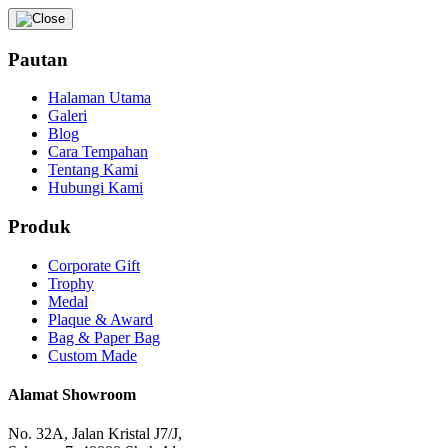
Pautan
Halaman Utama
Galeri
Blog
Cara Tempahan
Tentang Kami
Hubungi Kami
Produk
Corporate Gift
Trophy
Medal
Plaque & Award
Bag & Paper Bag
Custom Made
Alamat Showroom
No. 32A, Jalan Kristal J7/J,