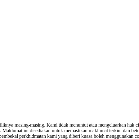
miliknya masing-masing. Kami tidak menuntut atau mengeluarkan hak c
. Maklumat ini disediakan untuk memastikan maklumat terkini dan bet
tau pembekal perkhidmatan kami yang diberi kuasa boleh menggunakan c