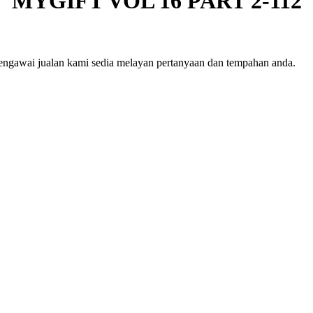
MYGIFT VOL 16 PART 2-112
engawai jualan kami sedia melayan pertanyaan dan tempahan anda.