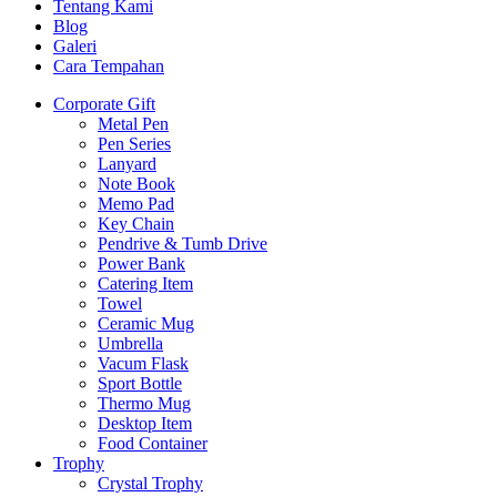
Tentang Kami
Blog
Galeri
Cara Tempahan
Corporate Gift
Metal Pen
Pen Series
Lanyard
Note Book
Memo Pad
Key Chain
Pendrive & Tumb Drive
Power Bank
Catering Item
Towel
Ceramic Mug
Umbrella
Vacum Flask
Sport Bottle
Thermo Mug
Desktop Item
Food Container
Trophy
Crystal Trophy