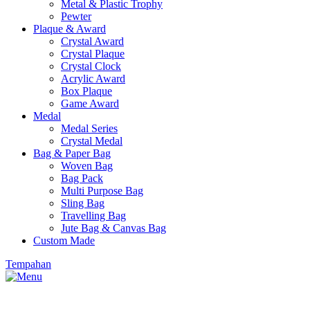
Metal & Plastic Trophy
Pewter
Plaque & Award
Crystal Award
Crystal Plaque
Crystal Clock
Acrylic Award
Box Plaque
Game Award
Medal
Medal Series
Crystal Medal
Bag & Paper Bag
Woven Bag
Bag Pack
Multi Purpose Bag
Sling Bag
Travelling Bag
Jute Bag & Canvas Bag
Custom Made
Tempahan