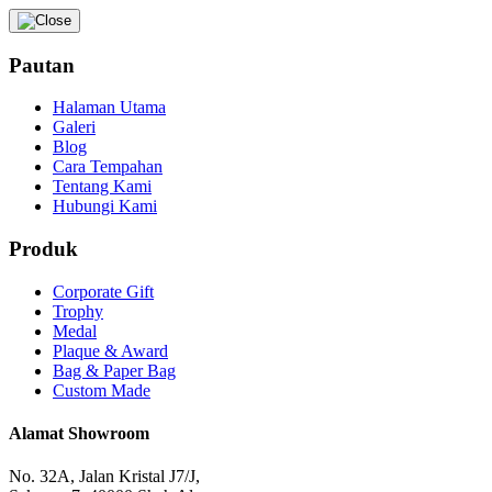
Pautan
Halaman Utama
Galeri
Blog
Cara Tempahan
Tentang Kami
Hubungi Kami
Produk
Corporate Gift
Trophy
Medal
Plaque & Award
Bag & Paper Bag
Custom Made
Alamat Showroom
No. 32A, Jalan Kristal J7/J,