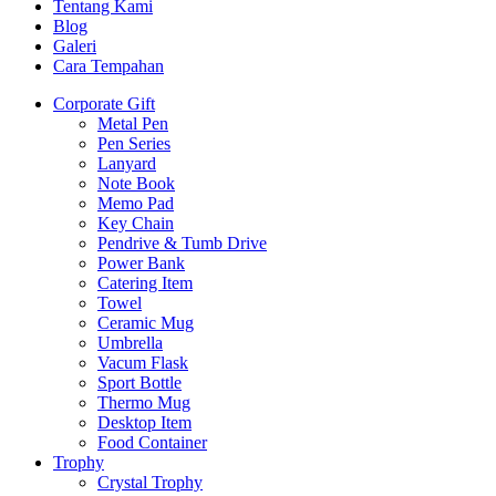
Tentang Kami
Blog
Galeri
Cara Tempahan
Corporate Gift
Metal Pen
Pen Series
Lanyard
Note Book
Memo Pad
Key Chain
Pendrive & Tumb Drive
Power Bank
Catering Item
Towel
Ceramic Mug
Umbrella
Vacum Flask
Sport Bottle
Thermo Mug
Desktop Item
Food Container
Trophy
Crystal Trophy