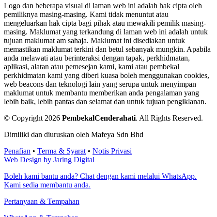
Logo dan beberapa visual di laman web ini adalah hak cipta oleh
pemiliknya masing-masing. Kami tidak menuntut atau
mengeluarkan hak cipta bagi pihak atau mewakili pemilik masing-
masing. Maklumat yang terkandung di laman web ini adalah untuk
tujuan maklumat am sahaja. Maklumat ini disediakan untuk
memastikan maklumat terkini dan betul sebanyak mungkin. Apabila
anda melawati atau berinteraksi dengan tapak, perkhidmatan,
aplikasi, alatan atau pemesejan kami, kami atau pembekal
perkhidmatan kami yang diberi kuasa boleh menggunakan cookies,
web beacons dan teknologi lain yang serupa untuk menyimpan
maklumat untuk membantu memberikan anda pengalaman yang
lebih baik, lebih pantas dan selamat dan untuk tujuan pengiklanan.
© Copyright 2026
PembekalCenderahati
.
All Rights Reserved.
Dimiliki dan diuruskan oleh Mafeya Sdn Bhd
Penafian
•
Terma & Syarat
•
Notis Privasi
Web Design by Jaring Digital
Boleh kami bantu anda? Chat dengan kami melalui WhatsApp.
Kami sedia membantu anda.
Pertanyaan & Tempahan