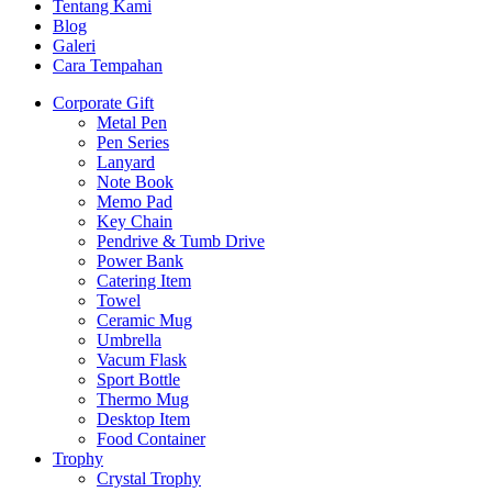
Tentang Kami
Blog
Galeri
Cara Tempahan
Corporate Gift
Metal Pen
Pen Series
Lanyard
Note Book
Memo Pad
Key Chain
Pendrive & Tumb Drive
Power Bank
Catering Item
Towel
Ceramic Mug
Umbrella
Vacum Flask
Sport Bottle
Thermo Mug
Desktop Item
Food Container
Trophy
Crystal Trophy