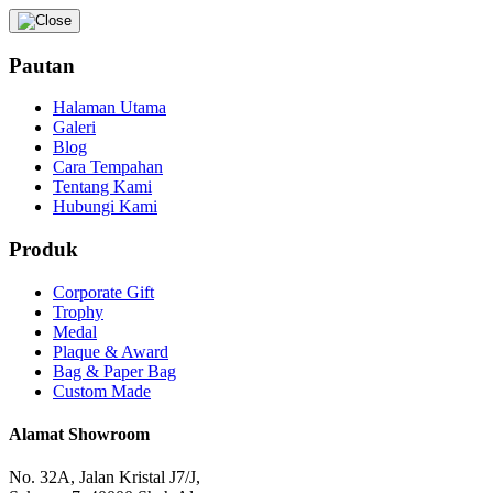
Pautan
Halaman Utama
Galeri
Blog
Cara Tempahan
Tentang Kami
Hubungi Kami
Produk
Corporate Gift
Trophy
Medal
Plaque & Award
Bag & Paper Bag
Custom Made
Alamat Showroom
No. 32A, Jalan Kristal J7/J,