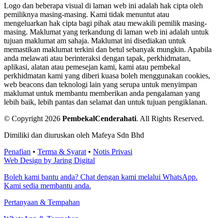
Logo dan beberapa visual di laman web ini adalah hak cipta oleh
pemiliknya masing-masing. Kami tidak menuntut atau
mengeluarkan hak cipta bagi pihak atau mewakili pemilik masing-
masing. Maklumat yang terkandung di laman web ini adalah untuk
tujuan maklumat am sahaja. Maklumat ini disediakan untuk
memastikan maklumat terkini dan betul sebanyak mungkin. Apabila
anda melawati atau berinteraksi dengan tapak, perkhidmatan,
aplikasi, alatan atau pemesejan kami, kami atau pembekal
perkhidmatan kami yang diberi kuasa boleh menggunakan cookies,
web beacons dan teknologi lain yang serupa untuk menyimpan
maklumat untuk membantu memberikan anda pengalaman yang
lebih baik, lebih pantas dan selamat dan untuk tujuan pengiklanan.
© Copyright 2026
PembekalCenderahati
.
All Rights Reserved.
Dimiliki dan diuruskan oleh Mafeya Sdn Bhd
Penafian
•
Terma & Syarat
•
Notis Privasi
Web Design by Jaring Digital
Boleh kami bantu anda? Chat dengan kami melalui WhatsApp.
Kami sedia membantu anda.
Pertanyaan & Tempahan