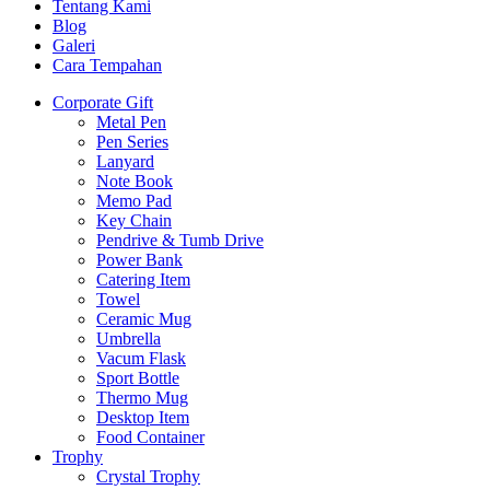
Tentang Kami
Blog
Galeri
Cara Tempahan
Corporate Gift
Metal Pen
Pen Series
Lanyard
Note Book
Memo Pad
Key Chain
Pendrive & Tumb Drive
Power Bank
Catering Item
Towel
Ceramic Mug
Umbrella
Vacum Flask
Sport Bottle
Thermo Mug
Desktop Item
Food Container
Trophy
Crystal Trophy