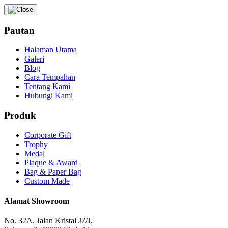
Pautan
Halaman Utama
Galeri
Blog
Cara Tempahan
Tentang Kami
Hubungi Kami
Produk
Corporate Gift
Trophy
Medal
Plaque & Award
Bag & Paper Bag
Custom Made
Alamat Showroom
No. 32A, Jalan Kristal J7/J,