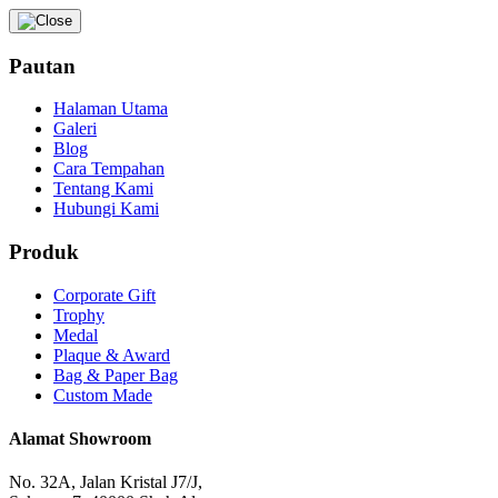
Pautan
Halaman Utama
Galeri
Blog
Cara Tempahan
Tentang Kami
Hubungi Kami
Produk
Corporate Gift
Trophy
Medal
Plaque & Award
Bag & Paper Bag
Custom Made
Alamat Showroom
No. 32A, Jalan Kristal J7/J,