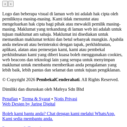
‹
›
Logo dan beberapa visual di laman web ini adalah hak cipta oleh
pemiliknya masing-masing. Kami tidak menuntut atau
mengeluarkan hak cipta bagi pihak atau mewakili pemilik masing-
masing. Maklumat yang terkandung di laman web ini adalah untuk
tujuan maklumat am sahaja. Maklumat ini disediakan untuk
memastikan maklumat terkini dan betul sebanyak mungkin. Apabila
anda melawati atau berinteraksi dengan tapak, perkhidmatan,
aplikasi, alatan atau pemesejan kami, kami atau pembekal
perkhidmatan kami yang diberi kuasa boleh menggunakan cookies,
web beacons dan teknologi lain yang serupa untuk menyimpan
maklumat untuk membantu memberikan anda pengalaman yang
lebih baik, lebih pantas dan selamat dan untuk tujuan pengiklanan.
© Copyright 2026
PembekalCenderahati
.
All Rights Reserved.
Dimiliki dan diuruskan oleh Mafeya Sdn Bhd
Penafian
•
Terma & Syarat
•
Notis Privasi
Web Design by Jaring Digital
Boleh kami bantu anda? Chat dengan kami melalui WhatsApp.
Kami sedia membantu anda.