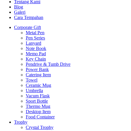
Tentang Kami
Blog
Galeri
Cara Tempahan
Corporate Gift
Metal Pen
Pen Series
Lanyard
Note Book
Memo Pad
Key Chain
Pendrive & Tumb Drive
Power Bank
Catering Item
Towel
Ceramic Mug
Umbrella
Vacum Flask
Sport Bottle
Thermo Mug
Desktop Item
Food Container
Trophy
Crystal Trophy