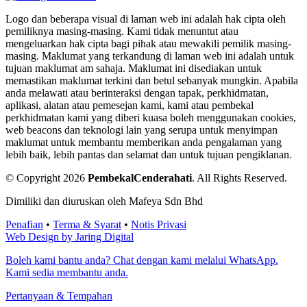
Logo dan beberapa visual di laman web ini adalah hak cipta oleh
pemiliknya masing-masing. Kami tidak menuntut atau
mengeluarkan hak cipta bagi pihak atau mewakili pemilik masing-
masing. Maklumat yang terkandung di laman web ini adalah untuk
tujuan maklumat am sahaja. Maklumat ini disediakan untuk
memastikan maklumat terkini dan betul sebanyak mungkin. Apabila
anda melawati atau berinteraksi dengan tapak, perkhidmatan,
aplikasi, alatan atau pemesejan kami, kami atau pembekal
perkhidmatan kami yang diberi kuasa boleh menggunakan cookies,
web beacons dan teknologi lain yang serupa untuk menyimpan
maklumat untuk membantu memberikan anda pengalaman yang
lebih baik, lebih pantas dan selamat dan untuk tujuan pengiklanan.
© Copyright 2026
PembekalCenderahati
.
All Rights Reserved.
Dimiliki dan diuruskan oleh Mafeya Sdn Bhd
Penafian
•
Terma & Syarat
•
Notis Privasi
Web Design by Jaring Digital
Boleh kami bantu anda? Chat dengan kami melalui WhatsApp.
Kami sedia membantu anda.
Pertanyaan & Tempahan