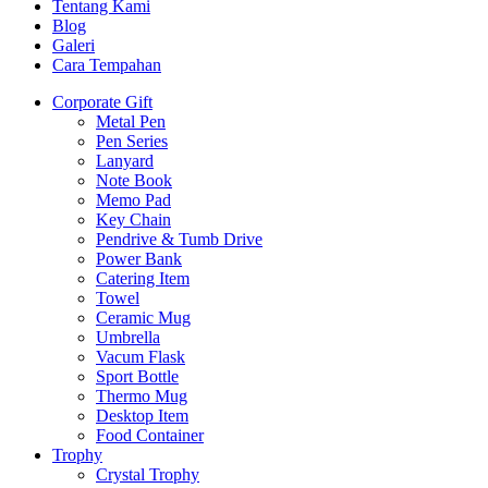
Tentang Kami
Blog
Galeri
Cara Tempahan
Corporate Gift
Metal Pen
Pen Series
Lanyard
Note Book
Memo Pad
Key Chain
Pendrive & Tumb Drive
Power Bank
Catering Item
Towel
Ceramic Mug
Umbrella
Vacum Flask
Sport Bottle
Thermo Mug
Desktop Item
Food Container
Trophy
Crystal Trophy