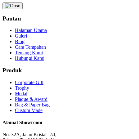
Pautan
Halaman Utama
Galeri
Blog
Cara Tempahan
Tentang Kami
Hubungi Kami
Produk
Corporate Gift
Trophy
Medal
Plaque & Award
Bag & Paper Bag
Custom Made
Alamat Showroom
No. 32A, Jalan Kristal J7/J,