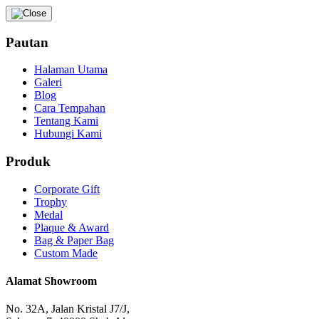
Pautan
Halaman Utama
Galeri
Blog
Cara Tempahan
Tentang Kami
Hubungi Kami
Produk
Corporate Gift
Trophy
Medal
Plaque & Award
Bag & Paper Bag
Custom Made
Alamat Showroom
No. 32A, Jalan Kristal J7/J,