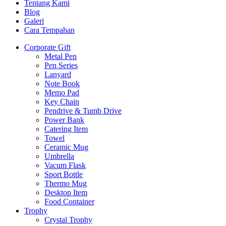
Tentang Kami
Blog
Galeri
Cara Tempahan
Corporate Gift
Metal Pen
Pen Series
Lanyard
Note Book
Memo Pad
Key Chain
Pendrive & Tumb Drive
Power Bank
Catering Item
Towel
Ceramic Mug
Umbrella
Vacum Flask
Sport Bottle
Thermo Mug
Desktop Item
Food Container
Trophy
Crystal Trophy