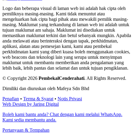
Logo dan beberapa visual di laman web ini adalah hak cipta oleh
pemiliknya masing-masing. Kami tidak menuntut atau
mengeluarkan hak cipta bagi pihak atau mewakili pemilik masing-
masing. Maklumat yang terkandung di laman web ini adalah untuk
tujuan maklumat am sahaja. Maklumat ini disediakan untuk
memastikan maklumat terkini dan betul sebanyak mungkin. Apabila
anda melawati atau berinteraksi dengan tapak, perkhidmatan,
aplikasi, alatan atau pemesejan kami, kami atau pembekal
perkhidmatan kami yang diberi kuasa boleh menggunakan cookies,
web beacons dan teknologi lain yang serupa untuk menyimpan
maklumat untuk membantu memberikan anda pengalaman yang
lebih baik, lebih pantas dan selamat dan untuk tujuan pengiklanan.
© Copyright 2026
PembekalCenderahati
.
All Rights Reserved.
Dimiliki dan diuruskan oleh Mafeya Sdn Bhd
Penafian
•
Terma & Syarat
•
Notis Privasi
Web Design by Jaring Digital
Boleh kami bantu anda? Chat dengan kami melalui WhatsApp.
Kami sedia membantu anda.
Pertanyaan & Tempahan