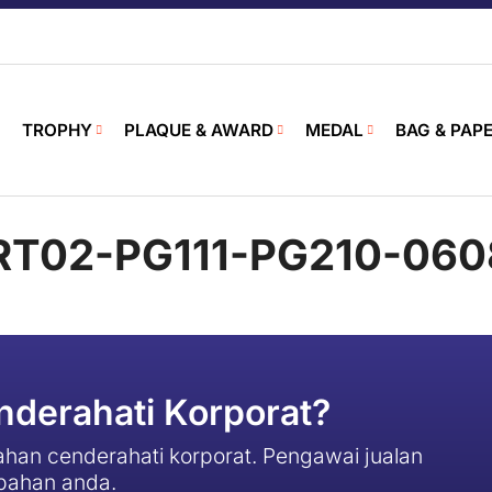
TROPHY
PLAQUE & AWARD
MEDAL
BAG & PAP
T02-PG111-PG210-060
derahati Korporat?
han cenderahati korporat. Pengawai jualan
pahan anda.