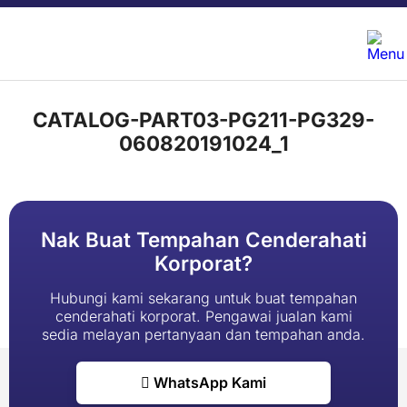
CATALOG-PART03-PG211-PG329-
060820191024_1
Nak Buat Tempahan Cenderahati
Korporat?
Hubungi kami sekarang untuk buat tempahan
cenderahati korporat. Pengawai jualan kami
sedia melayan pertanyaan dan tempahan anda.
WhatsApp Kami