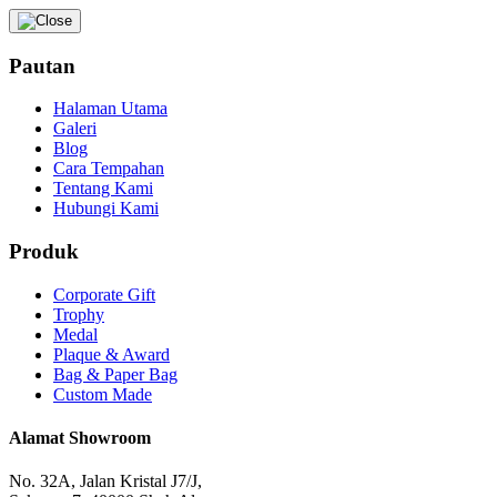
Pautan
Halaman Utama
Galeri
Blog
Cara Tempahan
Tentang Kami
Hubungi Kami
Produk
Corporate Gift
Trophy
Medal
Plaque & Award
Bag & Paper Bag
Custom Made
Alamat Showroom
No. 32A, Jalan Kristal J7/J,