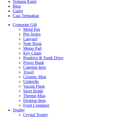
Tentang Kami
Blog
Galeri
Cara Tempahan
Corporate Gift
Metal Pen
Pen Series
Lanyard
Note Book
Memo Pad
Key Chain
Pendrive & Tumb Drive
Power Bank
Catering Item
Towel
Ceramic Mug
Umbrella
Vacum Flask
Sport Bottle
Thermo Mug
Desktop Item
Food Container
Trophy
Crystal Trophy