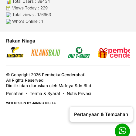
Total Users : 88434
Views Today : 229
Total views : 176963
Who's Online : 1
Rakan Niaga
© Copyright 2026
PembekalCenderahati
.
All Rights Reserved.
Dimiliki dan diuruskan oleh Mafeya Sdn Bhd
Penafian
Terma & Syarat
Notis Privasi
•
•
WEB DESIGN BY JARING DIGITAL
Pertanyaan & Tempahan