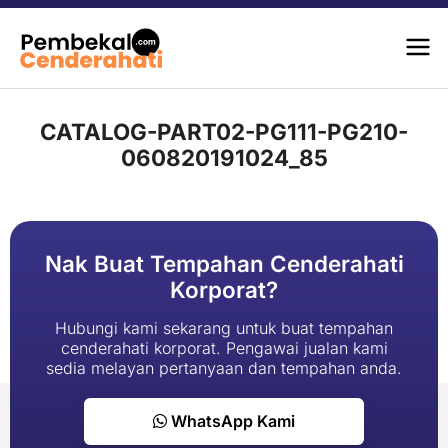
CATALOG-PART02-PG111-PG210-
060820191024_85
Nak Buat Tempahan Cenderahati
Korporat?
Hubungi kami sekarang untuk buat tempahan
cenderahati korporat. Pengawai jualan kami
sedia melayan pertanyaan dan tempahan anda.
WhatsApp Kami