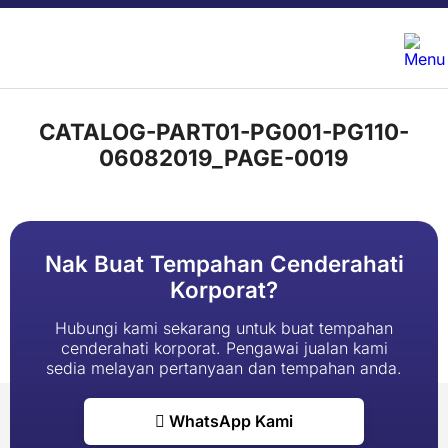
CATALOG-PART01-PG001-PG110-
06082019_PAGE-0019
Nak Buat Tempahan Cenderahati
Korporat?
Hubungi kami sekarang untuk buat tempahan
cenderahati korporat. Pengawai jualan kami
sedia melayan pertanyaan dan tempahan anda.
WhatsApp Kami