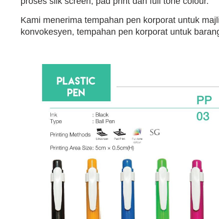
proses silk screen, pad print dan full tone colour.
Kami menerima tempahan pen korporat untuk majli
konvokesyen, tempahan pen korporat untuk barang k